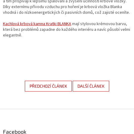
a tím přispívají k lepšímu spalování a zvýšení účinnosti krbové vložky.
Díky externímu přívodu vzduchu pro hoření je krbová vložka Blanka
vhodná i do nízkoenergetických či pasivních domů, což zajisté oceníte.
Kachlová krbová kamna Kratki BLANKA
mají stylovou krémovou barvu,
která bez problémů zapadne do každého interiéru a navíc působí velmi
elegantně.
PŘEDCHOZÍ ČLÁNEK
DALŠÍ ČLÁNEK
Z
á
p
a
Facebook