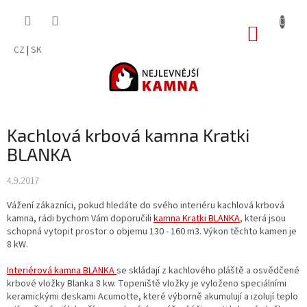
Přejít
na
NÁKUP
obsah
KOŠÍK
CZ
|
SK
Kachlová krbová kamna Kratki
BLANKA
4.9.2017
Vážení zákazníci, pokud hledáte do svého interiéru kachlová krbová
kamna, rádi bychom Vám doporučili
kamna Kratki BLANKA
, která jsou
schopná vytopit prostor o objemu 130 - 160 m3. Výkon těchto kamen je
8 kW.
Interiérová kamna BLANKA
se skládají z kachlového pláště a osvědčené
krbové vložky Blanka 8 kw. Topeniště vložky je vyloženo speciálními
keramickými deskami Acumotte, které výborně akumulují a izolují teplo