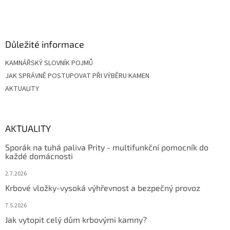
t
í
Důležité informace
KAMNÁŘSKÝ SLOVNÍK POJMŮ
JAK SPRÁVNĚ POSTUPOVAT PŘI VÝBĚRU KAMEN
AKTUALITY
AKTUALITY
Sporák na tuhá paliva Prity - multifunkční pomocník do
každé domácnosti
2.7.2026
Krbové vložky-vysoká výhřevnost a bezpečný provoz
7.5.2026
Jak vytopit celý dům krbovými kamny?