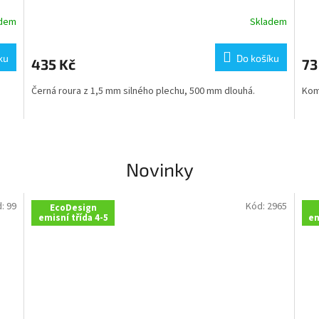
adem
Skladem
ku
Do košíku
435 Kč
73
Černá roura z 1,5 mm silného plechu, 500 mm dlouhá.
Kom
Novinky
d:
99
Kód:
2965
EcoDesign
emisní třída 4-5
em