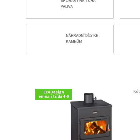
SPORÁKY NA TUHÁ
PALIVA
NÁHRADNÍ DÍLY KE
KAMNŮM
Kó
EcoDesign
emisní třída 4-5