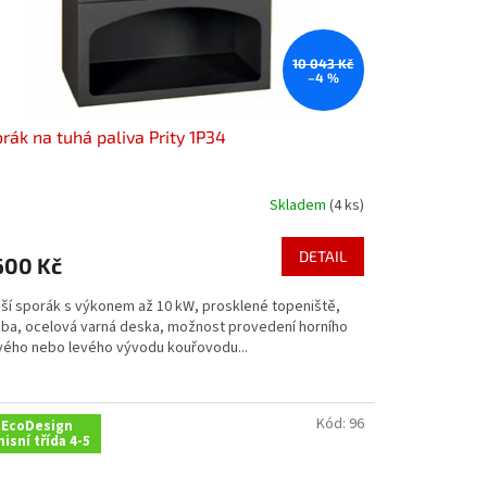
10 043 Kč
–4 %
rák na tuhá paliva Prity 1P34
Skladem
(4 ks)
DETAIL
600 Kč
ší sporák s výkonem až 10 kW, prosklené topeniště,
uba, ocelová varná deska, možnost provedení horního
vého nebo levého vývodu kouřovodu...
Kód:
96
EcoDesign
isní třída 4-5