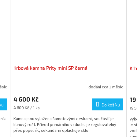
Krbová kamna Prity mini SP černá
Kr
ěsíc
dodání cca 1 měsíc
4 600 Kč
19
ku
Do košíku
Měrná
Měr
4 600 Kč / 1 ks
19 5
cena:
cena
ník
Kamna jsou vyložena šamotovými deskami, součástí je
Výk
litinový rošt. Přívod primárního vzduchu je regulovatelný
je s
přes popelník, sekundární oplachuje sklo
vod
kame