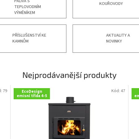
PALIVA S
KOUŘOVODY
TEPLOVODNÍM
VÝMĚNÍKEM
PŘÍSLUŠENSTVÍ KE
AKTUALITY A
KAMNŮM
NOVINKY
Nejprodávanější produkty
d:
79
Kód:
47
EcoDesign
emisní třída 4-5
em