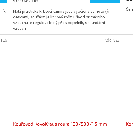
Měrná
5 090 Kč / 1 ks
cena:
Čer
ník
Malá praktická krbová kamna jsou vyložena šamotovými
deskami, součástí je litinový rošt. Přívod primárního
vzduchu je regulovatelný přes popelník, sekundární
vzduch...
:
126
Kód:
823
Kouřovod KovoKraus roura 130/500/1,5 mm
Kom