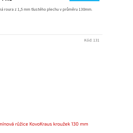
ná roura z 1,5 mm tlustého plechu v průměru 130mm.
Kód:
131
ínová růžice KovoKraus kroužek 130 mm