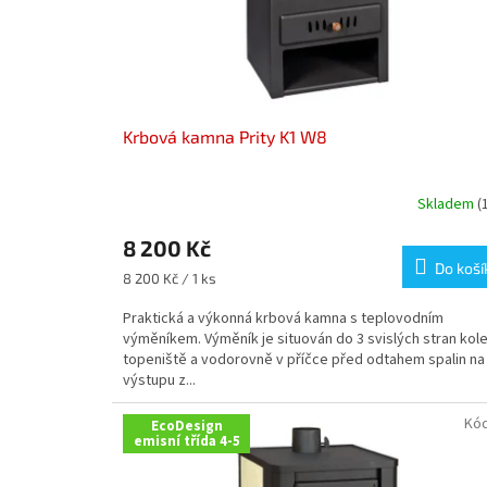
Krbová kamna Prity K1 W8
Skladem
(
8 200 Kč
Do koší
Měrná
8 200 Kč / 1 ks
cena:
Praktická a výkonná krbová kamna s teplovodním
výměníkem. Výměník je situován do 3 svislých stran kol
topeniště a vodorovně v příčce před odtahem spalin na
výstupu z...
Kó
EcoDesign
emisní třída 4-5