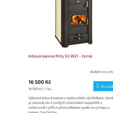
Krbová kamna Prity S3 W21 - černá
dodání cca 1 m
16 500 Kč
Do koší
Měrná
16 500 Kč / 1 ks
cena:
Výkonná krbová kamna s teplovodním výměníkem. Výmě
je situován do 3 svislých stran kolem topeniště a
vodorovně v příčce před odtahem spalin na výstupu z
kamen. Součástí je...