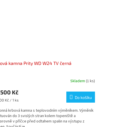
bová kamna Prity WD W24 TV černá
Skladem
(1 ks)
 500 Kč
Do košíku
ná
00 Kč / 1 ks
:
onná krbová kamna s teplovodním výměníkem. Výměník
ituován do 3 svislých stran kolem topeniště a
orovně v příčce před odtahem spalin na výstupu z
n. Součástí je...