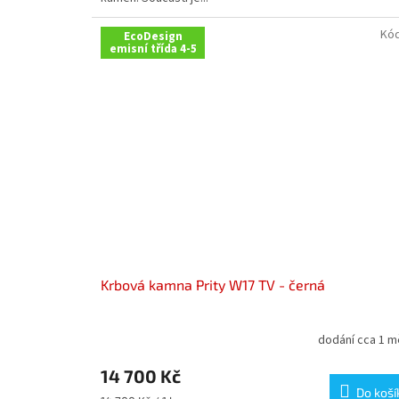
Kó
EcoDesign
emisní třída 4-5
Krbová kamna Prity W17 TV - černá
dodání cca 1 m
14 700 Kč
Do koší