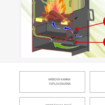
a
P
r
i
t
y
KRBOVÁ KAMNA
TEPLOVZDUŠNÁ