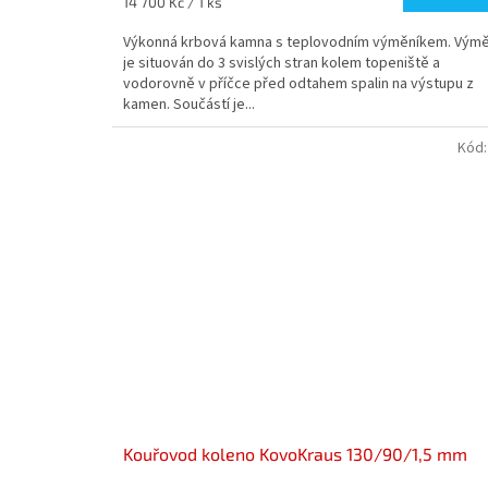
Měrná
14 700 Kč / 1 ks
cena:
Výkonná krbová kamna s teplovodním výměníkem. Výmě
je situován do 3 svislých stran kolem topeniště a
vodorovně v příčce před odtahem spalin na výstupu z
kamen. Součástí je...
Kód
Kouřovod koleno KovoKraus 130/90/1,5 mm