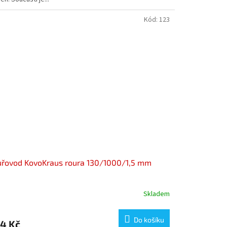
Kód:
123
řovod KovoKraus roura 130/1000/1,5 mm
Skladem
Do košíku
4 Kč