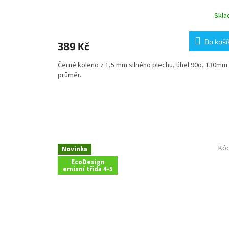
Skl
Do koší
389 Kč
Černé koleno z 1,5 mm silného plechu, úhel 90o, 130mm
průměr.
Kó
Novinka
EcoDesign
emisní třída 4-5