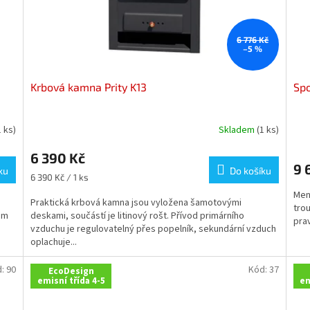
6 776 Kč
–5 %
Krbová kamna Prity K13
Spo
1 ks)
Skladem
(1 ks)
6 390 Kč
9 
ku
Do košíku
Měrná
6 390 Kč / 1 ks
cena:
Men
Praktická krbová kamna jsou vyložena šamotovými
tro
em
deskami, součástí je litinový rošt. Přívod primárního
pra
vzduchu je regulovatelný přes popelník, sekundární vzduch
oplachuje...
d:
90
Kód:
37
EcoDesign
emisní třída 4-5
em