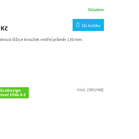
Skladem
Do košíku
 Kč
ínová růžice kroužek vnitřní průměr 130 mm.
Kód:
2980/HNE
EcoDesign
isní třída 4-5