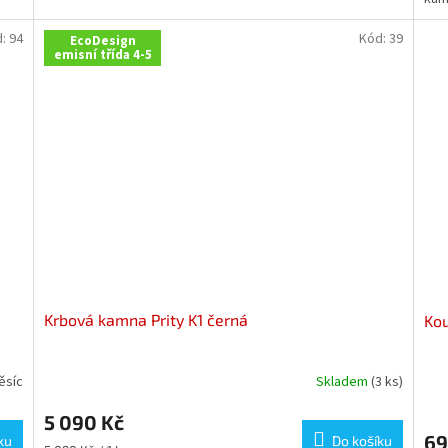
d:
94
Kód:
39
EcoDesign
emisní třída 4-5
Krbová kamna Prity K1 černá
Kou
ěsíc
Skladem
(3 ks)
5 090 Kč
69
ku
Do košíku