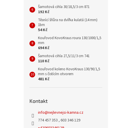
Šamotová cihla 30/18,5/3 cm 871
192 Kč
Těsnící šňůra na dvířka kulatá (14 mm)
1bm
54 Kč
Kouřovod KovoKraus roura 130/1000/1,5
mm
694 Kč
Šamotová cihla 27,5/11/3 cm 741
110 Kč
Kouřovod koleno KovoKraus 130/90/1,5
mm s čistícím otvorem
481 Kč
Kontakt
info
@
nejlevnejsi-kamna.cz
774 457 353 , 603 346 129