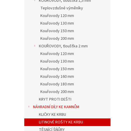
KOUŘOVODY, tloušťka 1,5 mm
Teplovzdušné výměníky
Kouřovody 120 mm
Kouřovody 130 mm
Kouřovody 150 mm
Kouřovody 200 mm
KOUŘOVODY, tloušťka 2 mm
Kouřovody 120 mm
Kouřovody 130 mm
Kouřovody 150 mm
Kouřovody 160 mm
Kouřovody 180 mm
Kouřovody 200 mm
KRYT PROTI DEŠTI
NÁHRADNÍ DÍLY KE KAMNŮM
KLIČKY KE KRBU
LITINOVÉ ROŠTY KE KRBU
TĚSNÍCÍ ŠŇŮRY