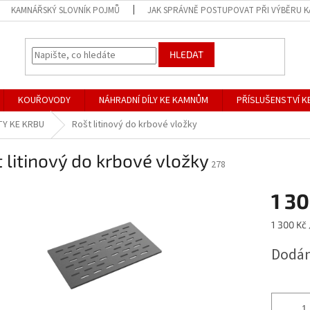
KAMNÁŘSKÝ SLOVNÍK POJMŮ
JAK SPRÁVNĚ POSTUPOVAT PŘI VÝBĚRU 
HLEDAT
KOUŘOVODY
NÁHRADNÍ DÍLY KE KAMNŮM
PŘÍSLUŠENSTVÍ 
TY KE KRBU
Rošt litinový do krbové vložky
 litinový do krbové vložky
278
1 30
Měrná
1 300 Kč 
cena:
Dodán