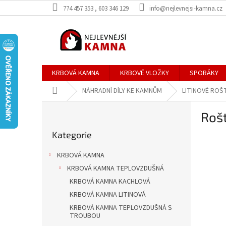
Přejít
774 457 353 , 603 346 129
info@nejlevnejsi-kamna.cz
na
obsah
KRBOVÁ KAMNA
KRBOVÉ VLOŽKY
SPORÁKY
Domů
NÁHRADNÍ DÍLY KE KAMNŮM
LITINOVÉ ROŠ
P
Rošt
o
Přeskočit
s
Kategorie
kategorie
t
r
KRBOVÁ KAMNA
a
KRBOVÁ KAMNA TEPLOVZDUŠNÁ
n
KRBOVÁ KAMNA KACHLOVÁ
n
í
KRBOVÁ KAMNA LITINOVÁ
p
KRBOVÁ KAMNA TEPLOVZDUŠNÁ S
TROUBOU
a