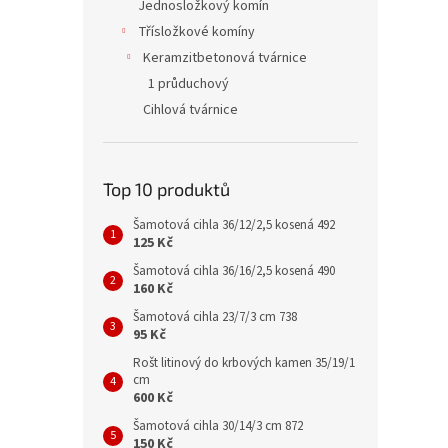
Jednosložkový komín
Třísložkové komíny
Keramzitbetonová tvárnice
1 průduchový
Cihlová tvárnice
Top 10 produktů
Šamotová cihla 36/12/2,5 kosená 492
125 Kč
Šamotová cihla 36/16/2,5 kosená 490
160 Kč
Šamotová cihla 23/7/3 cm 738
95 Kč
Rošt litinový do krbových kamen 35/19/1
cm
600 Kč
Šamotová cihla 30/14/3 cm 872
150 Kč