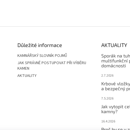
Důležité informace
AKTUALITY
KAMNÁŘSKÝ SLOVNÍK POJMŮ
Sporák na tuhá
multifunkční
JAK SPRÁVNĚ POSTUPOVAT PŘI VÝBĚRU
domácnosti
KAMEN
AKTUALITY
2.7.2026
Krbové vložk
a bezpečný p
7.5.2026
Jak vytopit c
kamny?
16.4.2026
Proč by se v 