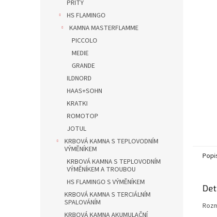
n
PRITY
e
HS FLAMINGO
l
KAMNA MASTERFLAMME
PICCOLO
MEDIE
GRANDE
ILDNORD
HAAS+SOHN
KRATKI
ROMOTOP
JOTUL
KRBOVÁ KAMNA S TEPLOVODNÍM
VÝMĚNÍKEM
Popi
KRBOVÁ KAMNA S TEPLOVODNÍM
VÝMĚNÍKEM A TROUBOU
HS FLAMINGO S VÝMĚNÍKEM
Det
KRBOVÁ KAMNA S TERCIÁLNÍM
SPALOVÁNÍM
Rozm
KRBOVÁ KAMNA AKUMULAČNÍ