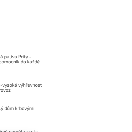
 paliva Prity -
 pomocník do každé
y-vysoká výhřevnost
rovoz
elý dům krbovými
zimě neměla zcela