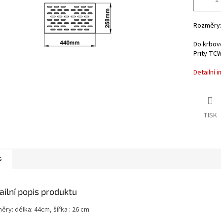
Rozměry: 
Do krbové
Prity TC
Detailní 
TISK
s
ailní popis produktu
ěry: délka: 44cm, šířka : 26 cm.