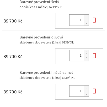
Barevné provedení: šedá
dodání cca 1 měsíc
| 6239/SED
Do 
39 700 Kč
Barevné provedení: olivová
skladem u dodavatele
(1 ks)
| 6239/OLI
Do 
39 700 Kč
Barevné provedení: hnědá-samet
skladem u dodavatele
(1 ks)
| 6239/HNE
Do 
39 700 Kč