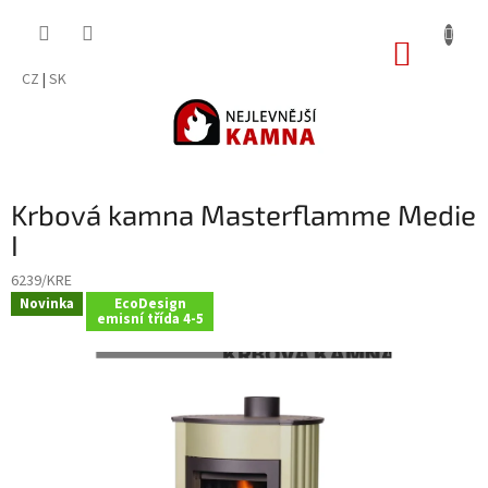
Přejít
na
NÁKUP
obsah
KOŠÍK
CZ
|
SK
Krbová kamna Masterflamme Medie
I
6239/KRE
Novinka
EcoDesign
emisní třída 4-5