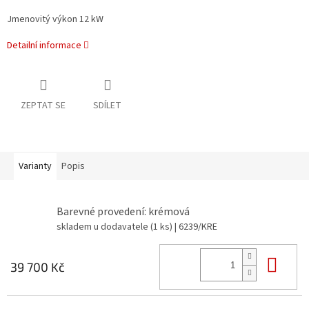
Jmenovitý výkon 12 kW
Detailní informace
ZEPTAT SE
SDÍLET
Varianty
Popis
Barevné provedení: krémová
skladem u dodavatele
(1 ks)
| 6239/KRE
Do 
39 700 Kč