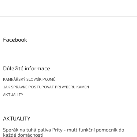
Z
á
p
a
Facebook
t
í
Důležité informace
KAMNÁŘSKÝ SLOVNÍK POJMŮ
JAK SPRÁVNĚ POSTUPOVAT PŘI VÝBĚRU KAMEN
AKTUALITY
AKTUALITY
Sporák na tuhá paliva Prity - multifunkční pomocník do
každé domácnosti