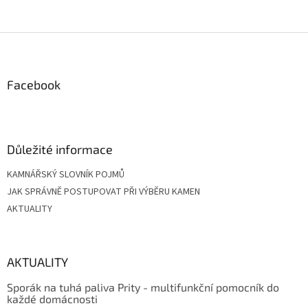
Z
á
p
a
Facebook
t
í
Důležité informace
KAMNÁŘSKÝ SLOVNÍK POJMŮ
JAK SPRÁVNĚ POSTUPOVAT PŘI VÝBĚRU KAMEN
AKTUALITY
AKTUALITY
Sporák na tuhá paliva Prity - multifunkční pomocník do
každé domácnosti