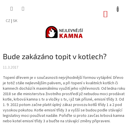
Přejít
na
NÁKUP
obsah
KOŠÍK
CZ
|
SK
Bude zakázáno topit v kotlech?
11.3.2017
Topení dřevem je v současnosti nejvýhodnější formou vytápění. Dřevo
je totiž stále nejlevnějším palivem, a při topení v kvalitních kotlích či
kamnech dochází k maximálnímu využití jeho výhřevnosti. Od ledna roku
2018 se dle ministerstva životního prostředí již nebudou moci prodávat
kotle, krbová kamna s tv a vložky s tv, i již tak přísné, emisní třídy 3. Od
1. 9. 2022 potom začne platit úplný zákaz provozu kotlů třídy 1 a 2 pod
vysokou pokutou. Kotle emisní třídy 3 a vyšší se budou podle stávající
legislativy moci používat nadále. Pořiďte si proto zavčas krbová kamna
nebo kotel emisní třídy 3 a buďte na stávající změny připraveni.