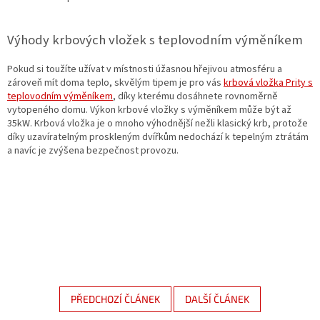
Výhody krbových vložek s teplovodním výměníkem
Pokud si toužíte užívat v místnosti úžasnou hřejivou atmosféru a
zároveň mít doma teplo, skvělým tipem je pro vás
krbová vložka Prity s
teplovodním výměníkem
, díky kterému dosáhnete rovnoměrně
vytopeného domu. Výkon krbové vložky s výměníkem může být až
35kW. Krbová vložka je o mnoho výhodnější nežli klasický krb, protože
díky uzavíratelným proskleným dvířkům nedochází k tepelným ztrátám
a navíc je zvýšena bezpečnost provozu.
PŘEDCHOZÍ ČLÁNEK
DALŠÍ ČLÁNEK