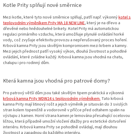
Kotle Prity splňují nové směrnice
Mezi kotle, které tyto nové směrnice splňují, patří např. výkonný
kotel s
teplovodním výměníkem Prity MA 18 NEW LINE
, který je na dřevo a
dřevěné nebo hnědouhelné brikety. Kotel Prity má automatickou
regulaci primárního vzduchu, která umožňuje plynulé ovládání horké
vody, což zvyšuje efektivitu provozu a nepřerušovaný proces hoření.
Krbová kamna Prity jsou skvělým kompromisem mezi krbem a kamny.
Mezi jejich přednost patří vysoký výkon, dlouhá životnost a pohodlné
ovládání, které zvládne každý. Krbová kamna jsou vhodná na chatu,
chalupu i pro rodinný dům.
Která kamna jsou vhodná pro patrové domy?
Pro patrový větší dům jsou také skvělým tipem praktická a výkonná
krbová kamna Prity WDW24 s teplovodním výměníkem.
Tato krbová
kamna Prity mají litinový rošt a jejich výměník je situován do 3 svislých
stran kolem topeniště a vodorovně v příčce před odtahem spalin na
výstupu z kamen. Horní strana kamen je lemována přesahující ocelovou
lištou, která případně umožní vložení dlažby pro estetické dotvoření
interiéru. Krbová kamna Prity se pohodlně ovládají, mají dlouhou
životnost a zapadnou do každého interiéru.