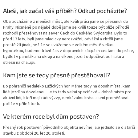
Aleši, jak začal váš příběh? Odkud pocházíte?
Oba pocházíme z menších měst, ale kvůli práci jsme se přesunuli do
Prahy. Nicméně po nějaké době jsme se kvůli touze být blíže přírodě
rozhodli přestěhovat na sever Čech do Českého Švýcarska. Bylo to
před 17 lety, byli jsme mladicky nerozvážní, odvážní a chtěli jsme
prostě žít jinak, než že se uvážeme ve velkém městě velkou
hypotékou, budeme trávit čas v dopravních zácpách cestami do práce,
bydlet v paneláku na okraji a na víkend jezdit odpočívat od hluku a
stresu na chalupu.
Kam jste se tedy přesně přestěhovali?
Do pohraničí nedaleko Lužických hor. Máme tady na dosah místa, kam
lidé jezdí na dovolenou. Je to tady velmi specifické – dobré místo pro
aktivní lidi, kteří mají rádi výzvy, neokázalou krásu a umí proměňovat
potíže v příležitosti.
Ve kterém roce byl dům postaven?
Přesný rok postavení původního objektu nevíme, ale jednalo se o starší
stavbu z období 20. let 20. století.