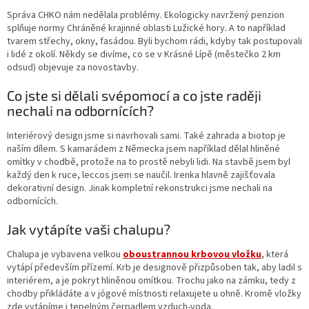
Správa CHKO nám nedělala problémy. Ekologicky navržený penzion
splňuje normy Chráněné krajinné oblasti Lužické hory. A to například
tvarem střechy, okny, fasádou. Byli bychom rádi, kdyby tak postupovali
i lidé z okolí. Někdy se divíme, co se v Krásné Lípě (městečko 2 km
odsud) objevuje za novostavby.
Co jste si dělali svépomocí a co jste raději
nechali na odbornících?
Interiérový design jsme si navrhovali sami. Také zahrada a biotop je
naším dílem. S kamarádem z Německa jsem například dělal hliněné
omítky v chodbě, protože na to prostě nebyli lidi. Na stavbě jsem byl
každý den k ruce, leccos jsem se naučil. Irenka hlavně zajišťovala
dekorativní design. Jinak kompletní rekonstrukci jsme nechali na
odbornících.
Jak vytápíte vaši chalupu?
Chalupa je vybavena velkou
oboustrannou krbovou vložku
, která
vytápí především přízemí. Krb je designově přizpůsoben tak, aby ladil s
interiérem, a je pokryt hliněnou omítkou. Trochu jako na zámku, tedy z
chodby přikládáte a v jógové místnosti relaxujete u ohně. Kromě vložky
zde vytápíme i tepelným čerpadlem vzduch-voda.