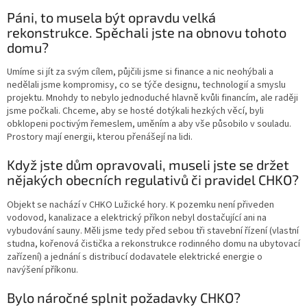
Páni, to musela být opravdu velká
rekonstrukce. Spěchali jste na obnovu tohoto
domu?
Umíme si jít za svým cílem, půjčili jsme si finance a nic neohýbali a
nedělali jsme kompromisy, co se týče designu, technologií a smyslu
projektu. Mnohdy to nebylo jednoduché hlavně kvůli financím, ale raději
jsme počkali. Chceme, aby se hosté dotýkali hezkých věcí, byli
obklopeni poctivým řemeslem, uměním a aby vše působilo v souladu.
Prostory mají energii, kterou přenášejí na lidi.
Když jste dům opravovali, museli jste se držet
nějakých obecních regulativů či pravidel CHKO?
Objekt se nachází v CHKO Lužické hory. K pozemku není přiveden
vodovod, kanalizace a elektrický příkon nebyl dostačující ani na
vybudování sauny. Měli jsme tedy před sebou tři stavební řízení (vlastní
studna, kořenová čistička a rekonstrukce rodinného domu na ubytovací
zařízení) a jednání s distribucí dodavatele elektrické energie o
navýšení příkonu.
Bylo náročné splnit požadavky CHKO?