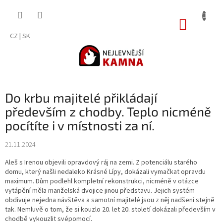
Přejít
na
NÁKUP
obsah
KOŠÍK
CZ
|
SK
Do krbu majitelé přikládají
především z chodby. Teplo nicméně
pocítíte i v místnosti za ní.
21.11.2024
Aleš s Irenou objevili opravdový ráj na zemi. Z potenciálu starého
domu, který našli nedaleko Krásné Lípy, dokázali vymačkat opravdu
maximum. Dům podlehl kompletní rekonstrukci, nicméně v otázce
vytápění měla manželská dvojice jinou představu. Jejich systém
obdivuje nejedna návštěva a samotní majitelé jsou z něj nadšení stejně
tak. Nemluvě o tom, že si kouzlo 20. let 20. století dokázali především v
chodbě vykouzlit svépomocí.