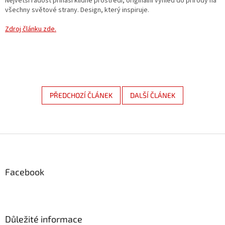
Největší radost přináší klidné prostředí, originální výhled do přírody na
všechny světové strany. Design, který inspiruje.
Zdroj článku zde.
PŘEDCHOZÍ ČLÁNEK
DALŠÍ ČLÁNEK
Z
á
p
a
Facebook
t
í
Důležité informace