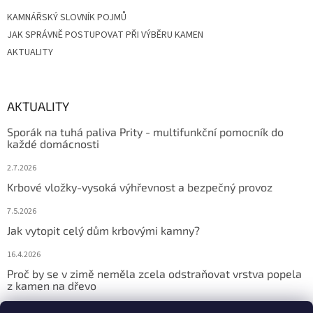
KAMNÁŘSKÝ SLOVNÍK POJMŮ
JAK SPRÁVNĚ POSTUPOVAT PŘI VÝBĚRU KAMEN
AKTUALITY
AKTUALITY
Sporák na tuhá paliva Prity - multifunkční pomocník do
každé domácnosti
2.7.2026
Krbové vložky-vysoká výhřevnost a bezpečný provoz
7.5.2026
Jak vytopit celý dům krbovými kamny?
16.4.2026
Proč by se v zimě neměla zcela odstraňovat vrstva popela
z kamen na dřevo
9.2.2026