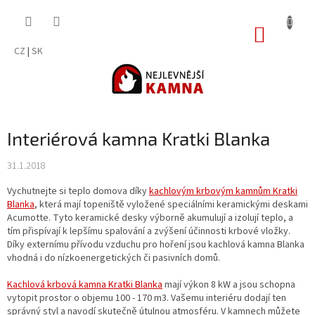
Přejít
na
NÁKUP
obsah
KOŠÍK
CZ
|
SK
Interiérová kamna Kratki Blanka
31.1.2018
Vychutnejte si teplo domova díky
kachlovým krbovým kamnům Kratki
Blanka
, která mají topeniště vyložené speciálními keramickými deskami
Acumotte. Tyto keramické desky výborně akumulují a izolují teplo, a
tím přispívají k lepšímu spalování a zvýšení účinnosti krbové vložky.
Díky externímu přívodu vzduchu pro hoření jsou kachlová kamna Blanka
vhodná i do nízkoenergetických či pasivních domů.
Kachlová krbová kamna Kratki Blanka
mají výkon 8 kW a jsou schopna
vytopit prostor o objemu 100 - 170 m3. Vašemu interiéru dodají ten
správný styl a navodí skutečně útulnou atmosféru. V kamnech můžete