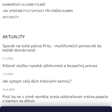
KAMNÁŘSKÝ SLOVNÍK POJMŮ
JAK SPRÁVNĚ POSTUPOVAT PŘI VÝBĚRU KAMEN
AKTUALITY
AKTUALITY
Sporák na tuhá paliva Prity - multifunkční pomocník do
každé domácnosti
2.7.2026
Krbové vložky-vysoká výhřevnost a bezpečný provoz
7.5.2026
Jak vytopit celý dům krbovými kamny?
16.4.2026
Proč by se v zimě neměla zcela odstraňovat vrstva popela
z kamen na dřevo
9.2.2026