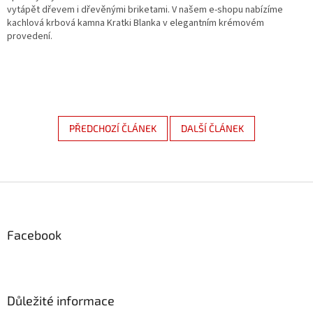
vytápět dřevem i dřevěnými briketami. V našem e-shopu nabízíme
kachlová krbová kamna Kratki Blanka v elegantním krémovém
provedení.
PŘEDCHOZÍ ČLÁNEK
DALŠÍ ČLÁNEK
Z
á
p
a
Facebook
t
í
Důležité informace