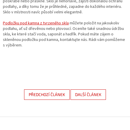
poškrábe nebo praskne. Sklo je nehořlavé, zajistí dokonalou ochranu
podlahy, a díky tomu že je průhledné, zapadne do každého interiéru.
Sklo v místnosti navíc působí velmi elegantně.
Podložku pod kamna z tvrzeného skla
můžete položit na jakoukoliv
podlahu, ať už dřevěnou nebo plovoucí. Oceníte také snadnou údržbu
skla, ke které stačí voda, saponát a hadřík. Pokud máte zájem o
skleněnou podložku pod kamna, kontaktujte nás. Rádi vám pomůžeme
s výběrem.
PŘEDCHOZÍ ČLÁNEK
DALŠÍ ČLÁNEK
Z
á