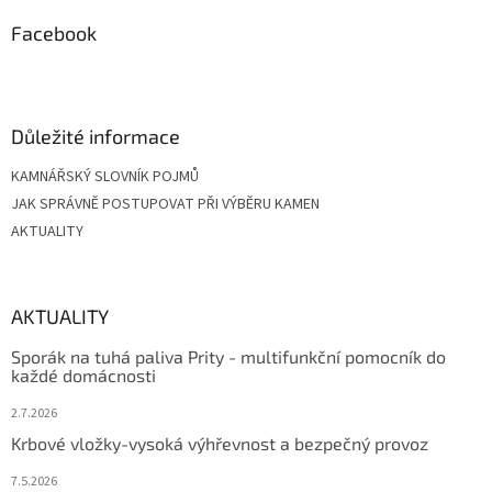
p
a
Facebook
t
í
Důležité informace
KAMNÁŘSKÝ SLOVNÍK POJMŮ
JAK SPRÁVNĚ POSTUPOVAT PŘI VÝBĚRU KAMEN
AKTUALITY
AKTUALITY
Sporák na tuhá paliva Prity - multifunkční pomocník do
každé domácnosti
2.7.2026
Krbové vložky-vysoká výhřevnost a bezpečný provoz
7.5.2026