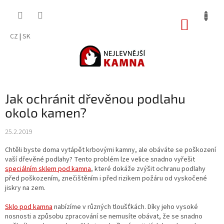
Přejít
na
NÁKUP
obsah
KOŠÍK
CZ
|
SK
Jak ochránit dřevěnou podlahu
okolo kamen?
25.2.2019
Chtěli byste doma vytápět krbovými kamny, ale obáváte se poškození
vaší dřevěné podlahy? Tento problém lze velice snadno vyřešit
speciálním sklem pod kamna
, které dokáže zvýšit ochranu podlahy
před poškozením, znečištěním i před rizikem požáru od vyskočené
jiskry na zem.
Sklo pod kamna
nabízíme v různých tloušťkách. Díky jeho vysoké
nosnosti a způsobu zpracování se nemusíte obávat, že se snadno