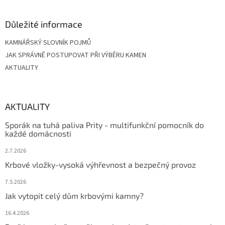
Důležité informace
KAMNÁŘSKÝ SLOVNÍK POJMŮ
JAK SPRÁVNĚ POSTUPOVAT PŘI VÝBĚRU KAMEN
AKTUALITY
AKTUALITY
Sporák na tuhá paliva Prity - multifunkční pomocník do
každé domácnosti
2.7.2026
Krbové vložky-vysoká výhřevnost a bezpečný provoz
7.5.2026
Jak vytopit celý dům krbovými kamny?
16.4.2026