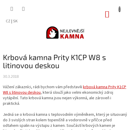
Přejít
na
NÁKUP
obsah
KOŠÍK
CZ
|
SK
Krbová kamna Prity K1CP W8 s
litinovou deskou
30.3.2018
Vážení zákazníci, rádi bychom vám představili
krbová kamna Prity K1CP
W8 s litinovou deskou
, která slouží jako velmi ekonomický zdroj
vytápění. Tato krbová kamna jsou nejen výkonná, ale zároveň i
praktická.
Jedná se o krbová kamna s teplovodním výměníkem, který je situovaný
do 3 svislých stran kolem topeniště a vodorovně v příčce před
odtahem spalin na výstupu z kamen. Součástí krbových kamen je