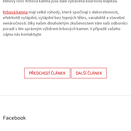
litinový rošt. Krbová kamna jsou dále vybavena kouřovou klapkou.
Krbová kamna
mají velké výhody, které spočívají v dekorativnosti,
efektivitě vytápění, vytápění bez topných těles, variabilitě a stavební
nenáročnosti. Díky našim dlouholetým zkušenostem Vám naši odborníci
poradí s tím správným výběrem krbových kamen. V případě vašeho
zájmu nás kontaktujte.
PŘEDCHOZÍ ČLÁNEK
DALŠÍ ČLÁNEK
Z
á
p
a
Facebook
t
í