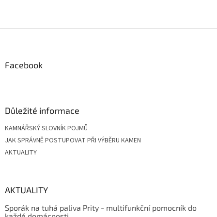
Z
á
p
a
Facebook
t
í
Důležité informace
KAMNÁŘSKÝ SLOVNÍK POJMŮ
JAK SPRÁVNĚ POSTUPOVAT PŘI VÝBĚRU KAMEN
AKTUALITY
AKTUALITY
Sporák na tuhá paliva Prity - multifunkční pomocník do
každé domácnosti