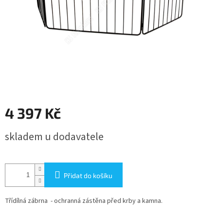
4 397 Kč
Měrná
skladem u dodavatele
cena:
Přidat do košíku
Třídílná zábrna - ochranná zástěna před krby a kamna.