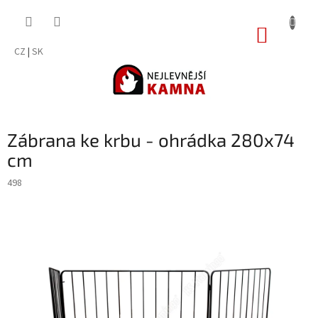
Přejít
na
NÁKUP
obsah
KOŠÍK
CZ
|
SK
Zábrana ke krbu - ohrádka 280x74
cm
498