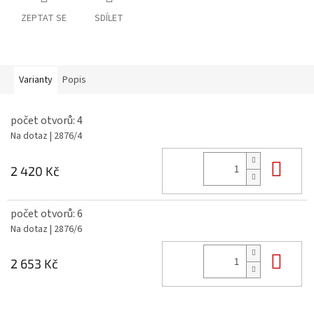
ZEPTAT SE
SDÍLET
Varianty
Popis
počet otvorů: 4
Na dotaz
| 2876/4
Do 
2 420 Kč
počet otvorů: 6
Na dotaz
| 2876/6
Do 
2 653 Kč