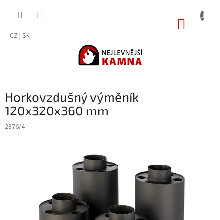
Přejít
na
NÁKUP
obsah
KOŠÍK
CZ
|
SK
Horkovzdušný výměník
120x320x360 mm
2876/4