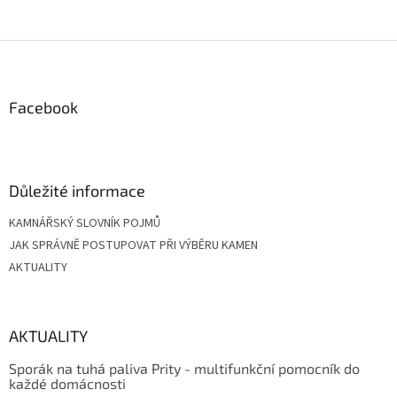
Z
á
p
a
Facebook
t
í
Důležité informace
KAMNÁŘSKÝ SLOVNÍK POJMŮ
JAK SPRÁVNĚ POSTUPOVAT PŘI VÝBĚRU KAMEN
AKTUALITY
AKTUALITY
Sporák na tuhá paliva Prity - multifunkční pomocník do
každé domácnosti