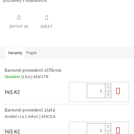
poznámky v objednávce.
ZEPTAT SE
SDÍLET
Varianty
Popis
Barevné provedení: stříbrná
Skladem
(2 ks)
| 439/STR
Do 
145 Kč
Barevné provedení: zlatá
dodání cca 1 měsíc
| 439/ZLA
Do 
145 Kč