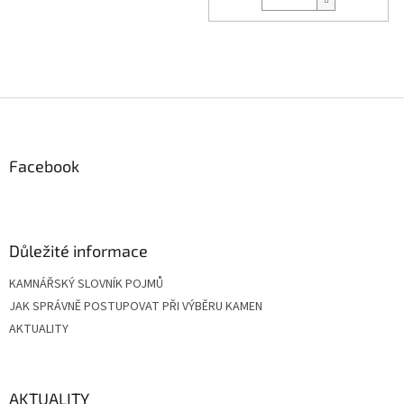
Z
á
p
a
Facebook
t
í
Důležité informace
KAMNÁŘSKÝ SLOVNÍK POJMŮ
JAK SPRÁVNĚ POSTUPOVAT PŘI VÝBĚRU KAMEN
AKTUALITY
AKTUALITY