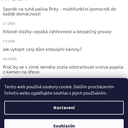
Sporák na tuhá paliva Prity - multifunkční pomocník do
každé domácnosti
2.7.2026
Krbové vložky-vysoká výhřevnost a bezpečný provoz
7.5.2026
Jak vytopit celý dům krbovými kamny?
16.4.2026
Proč by se v zimě neměla zcela odstraňovat vrstva popela
z kamen na dřevo
9.2.2026
Tento web používá soubory cookie. Dalším procházením
tohoto webu vyjadřujete souhlas s jejich používáním.
Vytvořil Shoptet
Nastavení
Copyright 2026
NEJLEVNĚJŠÍ KAMNA
. Všechna práva vyhrazena.
Souhlasím
Upravit nastavení cookies