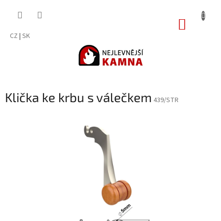
Přejít
na
NÁKUP
obsah
KOŠÍK
CZ
|
SK
Klička ke krbu s válečkem
439/STR