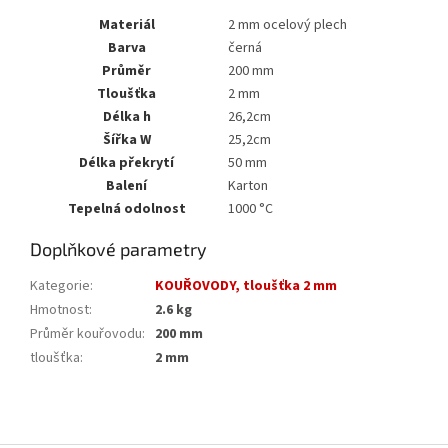
Materiál
2 mm ocelový plech
Barva
černá
Průměr
200 mm
Tloušťka
2 mm
Délka h
26,2cm
Šířka W
25,2cm
Délka překrytí
50 mm
Balení
Karton
Tepelná odolnost
1000 °C
Doplňkové parametry
Kategorie
:
KOUŘOVODY, tloušťka 2 mm
Hmotnost
:
2.6 kg
Průměr kouřovodu
:
200 mm
tloušťka
:
2 mm