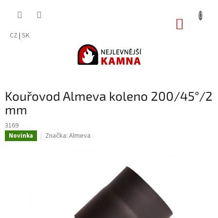
Přejít
na
NÁKUP
obsah
KOŠÍK
CZ
|
SK
Kouřovod Almeva koleno 200/45°/2
mm
3169
Značka:
Almeva
Novinka