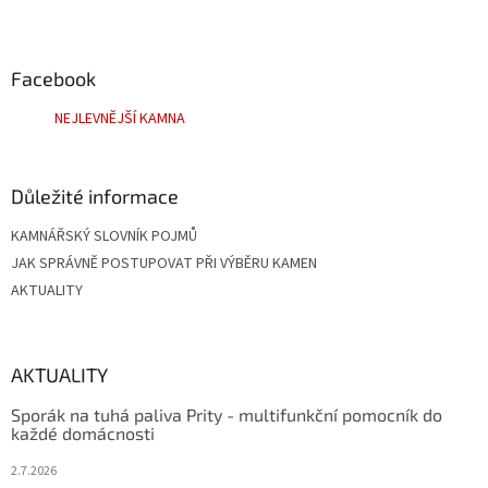
Z
á
p
a
Facebook
t
NEJLEVNĚJŠÍ KAMNA
í
Důležité informace
KAMNÁŘSKÝ SLOVNÍK POJMŮ
JAK SPRÁVNĚ POSTUPOVAT PŘI VÝBĚRU KAMEN
AKTUALITY
AKTUALITY
Sporák na tuhá paliva Prity - multifunkční pomocník do
každé domácnosti
2.7.2026