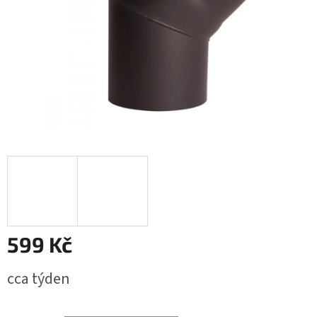
599 Kč
Měrná
cca týden
cena: