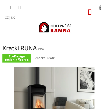
Přejít
na
NÁKUP
obsah
KOŠÍK
CZ
|
SK
Kratki RUNA
3367
EcoDesign
Značka:
Kratki
emisní třída 4-5