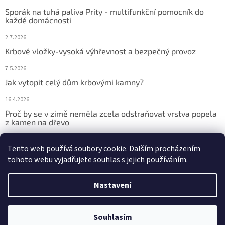
Sporák na tuhá paliva Prity - multifunkční pomocník do
každé domácnosti
2.7.2026
Krbové vložky-vysoká výhřevnost a bezpečný provoz
7.5.2026
Jak vytopit celý dům krbovými kamny?
16.4.2026
Proč by se v zimě neměla zcela odstraňovat vrstva popela
z kamen na dřevo
9.2.2026
Tento web používá soubory cookie. Dalším procházením
tohoto webu vyjadřujete souhlas s jejich používáním.
Vytvořil Shoptet
Nastavení
Copyright 2026
NEJLEVNĚJŠÍ KAMNA
. Všechna práva vyhrazena.
Souhlasím
Upravit nastavení cookies