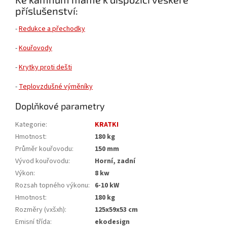
příslušenství:
-
Redukce a přechodky
-
Kouřovody
-
Krytky proti dešti
-
Teplovzdušné výměníky
Doplňkové parametry
Kategorie
:
KRATKI
Hmotnost
:
180 kg
Průměr kouřovodu
:
150 mm
Vývod kouřovodu
:
Horní, zadní
Výkon
:
8 kw
Rozsah topného výkonu
:
6-10 kW
Hmotnost
:
180 kg
Rozměry (vxšxh)
:
125x59x53 cm
Emisní třída
:
ekodesign