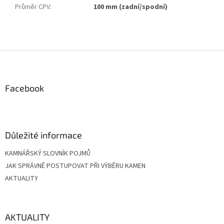
Průměr CPV
:
100 mm (zadní/spodní)
Z
á
p
a
Facebook
t
í
Důležité informace
KAMNÁŘSKÝ SLOVNÍK POJMŮ
JAK SPRÁVNĚ POSTUPOVAT PŘI VÝBĚRU KAMEN
AKTUALITY
AKTUALITY