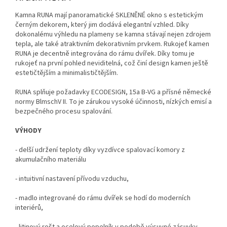
Kamna RUNA mají panoramatické SKLENĚNÉ okno s estetickým
černým dekorem, který jim dodává elegantní vzhled. Díky
dokonalému výhledu na plameny se kamna stávají nejen zdrojem
tepla, ale také atraktivním dekorativním prvkem. Rukojeť kamen
RUNA je decentně integrována do rámu dvířek. Díky tomu je
rukojeť na první pohled neviditelná, což činí design kamen ještě
estetičtějším a minimalističtějším.
RUNA splňuje požadavky ECODESIGN, 15a B-VG a přísné německé
normy BlmschV II. To je zárukou vysoké účinnosti, nízkých emisí a
bezpečného procesu spalování.
VÝHODY
- delší udržení teploty díky vyzdívce spalovací komory z
akumulačního materiálu
- intuitivní nastavení přívodu vzduchu,
- madlo integrované do rámu dvířek se hodí do moderních
interiérů,
- litinový rošt a ocelový popelník v podobě výsuvné zásuvky,