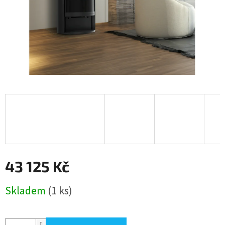
43 125 Kč
Měrná
Skladem
(1 ks)
cena: