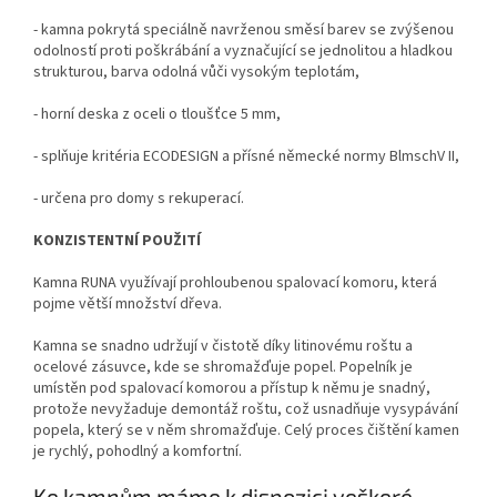
- kamna pokrytá speciálně navrženou směsí barev se zvýšenou
odolností proti poškrábání a vyznačující se jednolitou a hladkou
strukturou, barva odolná vůči vysokým teplotám,
- horní deska z oceli o tloušťce 5 mm,
- splňuje kritéria ECODESIGN a přísné německé normy BlmschV II,
- určena pro domy s rekuperací.
KONZISTENTNÍ POUŽITÍ
Kamna RUNA využívají prohloubenou spalovací komoru, která
pojme větší množství dřeva.
Kamna se snadno udržují v čistotě díky litinovému roštu a
ocelové zásuvce, kde se shromažďuje popel. Popelník je
umístěn pod spalovací komorou a přístup k němu je snadný,
protože nevyžaduje demontáž roštu, což usnadňuje vysypávání
popela, který se v něm shromažďuje. Celý proces čištění kamen
je rychlý, pohodlný a komfortní.
Ke kamnům máme k dispozici veškeré