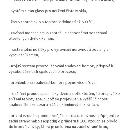
- systém clean glass pro udržení čistoty skla,
- žáruvzdorné sklo s teplotní odolností až 600 °C,
- zavírací mechanismus zabraňuje náhodnému ponechání
otevřených dvířek kamen,
- nastavitelné nožičky pro vyrovnání nerovností podlahy a
vyrovnání kamen,
- trojitý systém provzdušňování spalovací komory přispívá k
vysoké účinnosti spalovacího procesu,
- prohloubená spalovací komora pojme více dřeva,
- rozšíření proudu spalin díky dvěma deflektorům, to přispívá ke
snížení teploty spalin, což se projevuje ve vyšší účinnosti
spalovacího procesu a nižších komínových ztrátách,
- přívod vzduchu pomocí vnějšího hrdla (s možností připojení ze
zadní strany nebo zespodu) o průměru fi 100. Vzduch se přivádí
do krbové vložky, která je umístěna na zadní straně krbu,