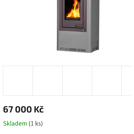
67 000 Kč
Měrná
Skladem
(1 ks)
cena: