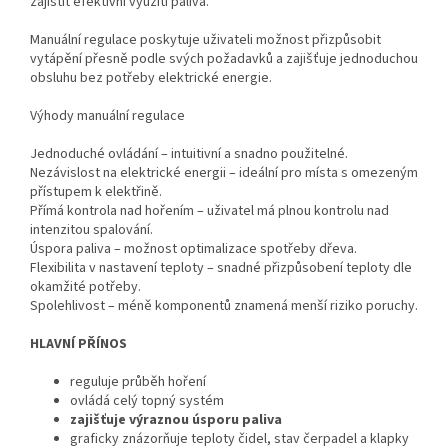
zajistit efektivní využití paliva.
Manuální regulace poskytuje uživateli možnost přizpůsobit
vytápění přesně podle svých požadavků a zajišťuje jednoduchou
obsluhu bez potřeby elektrické energie.
Výhody manuální regulace
Jednoduché ovládání – intuitivní a snadno použitelné.
Nezávislost na elektrické energii – ideální pro místa s omezeným
přístupem k elektřině.
Přímá kontrola nad hořením – uživatel má plnou kontrolu nad
intenzitou spalování.
Úspora paliva – možnost optimalizace spotřeby dřeva.
Flexibilita v nastavení teploty – snadné přizpůsobení teploty dle
okamžité potřeby.
Spolehlivost – méně komponentů znamená menší riziko poruchy.
HLAVNÍ PŘÍNOS
reguluje průběh hoření
ovládá celý topný systém
zajišťuje výraznou úsporu paliva
graficky znázorňuje teploty čidel, stav čerpadel a klapky