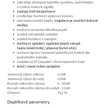
zabraňuje přetopení topného systému, zavírá klapku
a vydává zvukové signály
zvyšuje Vaši bezpečnost
prodlužuje životnost spalovací komory
není nutná montáž klapky (
regulace je součást krbové
vložky
)
možnost nastavení několika jazyků
snadné uživatelské ovládání
snadná instalace a zapojení
možnost spínání / vypínání jiných zdrojů
tepla (elektrický / plynový kotel atd.)
možnost úpravy nastavení jednotlivých hodnot dle
podrobného manuálu
ovládání až tří čerpadel + třech teplotních čidel
letní / zimní režim vytápění
Jmenovitý výkon celkový
12 kW
Jmenovitý výkon do vody
10 kW
Rozsah celkového výkonu
8 - 16 kW
Rozsah celkového výkonu do vody
8 - 12 kW
Účinnost
79,1 %
Doplňkové parametry