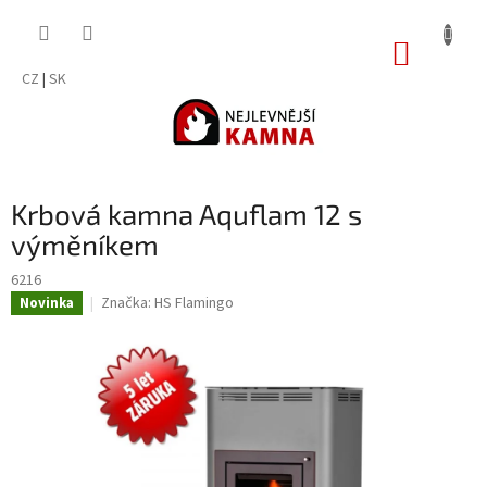
Přejít
na
NÁKUP
obsah
KOŠÍK
CZ
|
SK
Krbová kamna Aquflam 12 s
výměníkem
6216
Značka:
HS Flamingo
Novinka