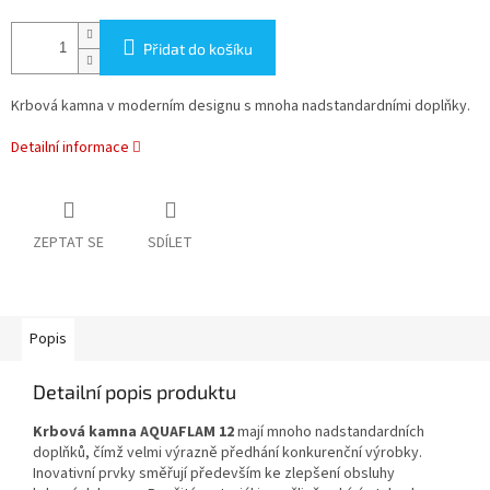
Přidat do košíku
Krbová kamna v moderním designu s mnoha nadstandardními doplňky.
Detailní informace
ZEPTAT SE
SDÍLET
Popis
Detailní popis produktu
Krbová kamna AQUAFLAM 12
mají mnoho nadstandardních
doplňků, čímž velmi výrazně předhání konkurenční výrobky.
Inovativní prvky směřují především ke zlepšení obsluhy