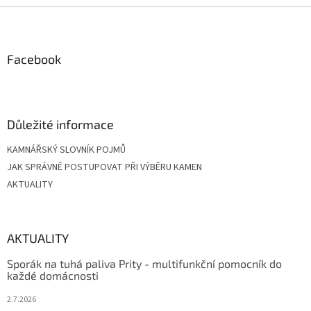
Z
á
p
a
Facebook
t
í
Důležité informace
KAMNÁŘSKÝ SLOVNÍK POJMŮ
JAK SPRÁVNĚ POSTUPOVAT PŘI VÝBĚRU KAMEN
AKTUALITY
AKTUALITY
Sporák na tuhá paliva Prity - multifunkční pomocník do
každé domácnosti
2.7.2026