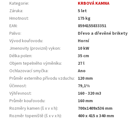
Kategorie
:
KRBOVÁ KAMNA
Záruka
:
5 let
Hmotnost
:
175 kg
EAN
:
8594155833351
Palivo
:
Dřevo a dřevěné brikety
Vývod kouřovodu
:
Horní
Jmenovity (provizní) vykon
:
10 kW
Délka polen
:
35 cm
Objem tepelného výměníku
:
27 l
Ochlazovací smyčka
:
Ano
Průměr externího přívodu vzduchu
:
120 mm
Účinnost
:
79,1%
Výhřevnost
:
160 - 320 m3
Průměr kouřovodu
:
160 mm
Rozměry kamen (š x v x h)
:
700x1409x536 mm
Rozměr topeniště (š x v x h)
:
400 x 415 x 340 mm