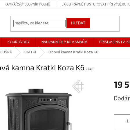
KAMNÁŘSKÝ SLOVNÍK POJMŮ
JAK SPRÁVNĚ POSTUPOVAT PŘI VÝBĚRU 
HLEDAT
KOUŘOVODY
NÁHRADNÍ DÍLY KE KAMNŮM
PŘÍSLUŠENSTVÍ 
ZDUŠNÁ
KRATKI
Krbová kamna Kratki Koza K6
ová kamna Kratki Koza K6
2748
19 
Měrná
Dodán
cena: