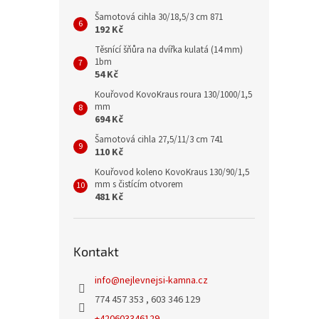
Šamotová cihla 30/18,5/3 cm 871
192 Kč
Těsnící šňůra na dvířka kulatá (14 mm)
1bm
54 Kč
Kouřovod KovoKraus roura 130/1000/1,5
mm
694 Kč
Šamotová cihla 27,5/11/3 cm 741
110 Kč
Kouřovod koleno KovoKraus 130/90/1,5
mm s čistícím otvorem
481 Kč
Kontakt
info
@
nejlevnejsi-kamna.cz
774 457 353 , 603 346 129