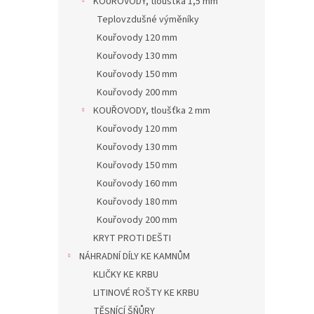
KOUŘOVODY, tloušťka 1,5 mm
Teplovzdušné výměníky
Kouřovody 120 mm
Kouřovody 130 mm
Kouřovody 150 mm
Kouřovody 200 mm
KOUŘOVODY, tloušťka 2 mm
Kouřovody 120 mm
Kouřovody 130 mm
Kouřovody 150 mm
Kouřovody 160 mm
Kouřovody 180 mm
Kouřovody 200 mm
KRYT PROTI DEŠTI
NÁHRADNÍ DÍLY KE KAMNŮM
KLIČKY KE KRBU
LITINOVÉ ROŠTY KE KRBU
TĚSNÍCÍ ŠŇŮRY