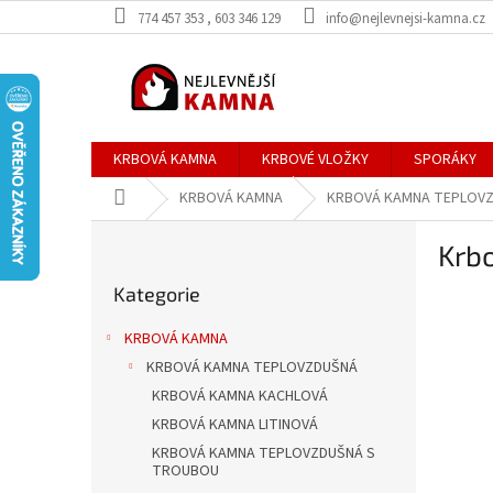
Přejít
774 457 353 , 603 346 129
info@nejlevnejsi-kamna.cz
na
obsah
KRBOVÁ KAMNA
KRBOVÉ VLOŽKY
SPORÁKY
Domů
KRBOVÁ KAMNA
KRBOVÁ KAMNA TEPLOV
P
Krb
o
Přeskočit
s
Kategorie
kategorie
t
r
KRBOVÁ KAMNA
a
KRBOVÁ KAMNA TEPLOVZDUŠNÁ
n
KRBOVÁ KAMNA KACHLOVÁ
n
í
KRBOVÁ KAMNA LITINOVÁ
p
KRBOVÁ KAMNA TEPLOVZDUŠNÁ S
TROUBOU
a