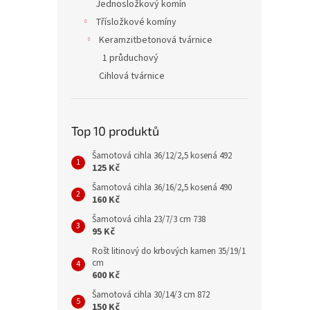
Jednosložkový komín
Třísložkové komíny
Keramzitbetonová tvárnice
1 průduchový
Cihlová tvárnice
Top 10 produktů
Šamotová cihla 36/12/2,5 kosená 492
125 Kč
Šamotová cihla 36/16/2,5 kosená 490
160 Kč
Šamotová cihla 23/7/3 cm 738
95 Kč
Rošt litinový do krbových kamen 35/19/1
cm
600 Kč
Šamotová cihla 30/14/3 cm 872
150 Kč