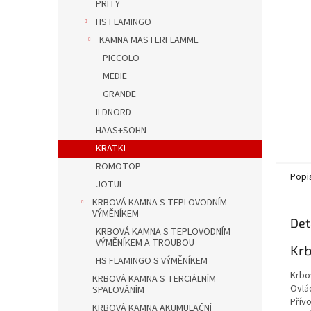
n
PRITY
e
HS FLAMINGO
l
KAMNA MASTERFLAMME
PICCOLO
MEDIE
GRANDE
ILDNORD
HAAS+SOHN
KRATKI
ROMOTOP
Popi
JOTUL
KRBOVÁ KAMNA S TEPLOVODNÍM
VÝMĚNÍKEM
Det
KRBOVÁ KAMNA S TEPLOVODNÍM
VÝMĚNÍKEM A TROUBOU
Krb
HS FLAMINGO S VÝMĚNÍKEM
Krbo
KRBOVÁ KAMNA S TERCIÁLNÍM
Ovlá
SPALOVÁNÍM
Přívo
KRBOVÁ KAMNA AKUMULAČNÍ