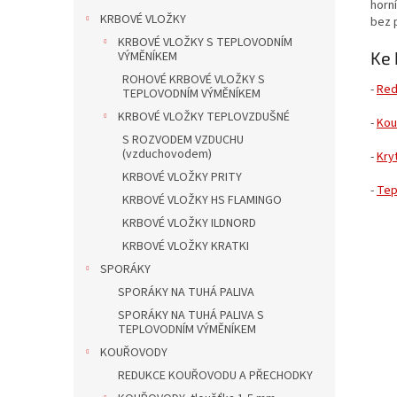
horní
KRBOVÉ VLOŽKY
bez 
KRBOVÉ VLOŽKY S TEPLOVODNÍM
Ke 
VÝMĚNÍKEM
ROHOVÉ KRBOVÉ VLOŽKY S
-
Red
TEPLOVODNÍM VÝMĚNÍKEM
KRBOVÉ VLOŽKY TEPLOVZDUŠNÉ
-
Kou
S ROZVODEM VZDUCHU
(vzduchovodem)
-
Kry
KRBOVÉ VLOŽKY PRITY
-
Tep
KRBOVÉ VLOŽKY HS FLAMINGO
KRBOVÉ VLOŽKY ILDNORD
KRBOVÉ VLOŽKY KRATKI
SPORÁKY
SPORÁKY NA TUHÁ PALIVA
SPORÁKY NA TUHÁ PALIVA S
TEPLOVODNÍM VÝMĚNÍKEM
KOUŘOVODY
REDUKCE KOUŘOVODU A PŘECHODKY