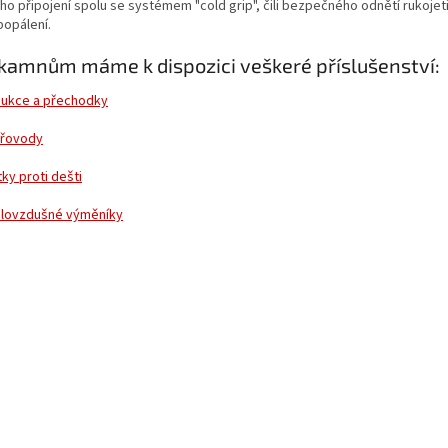
ho připojení spolu se systémem "cold grip", čili bezpečného odnětí rukojet
popálení.
kamnům máme k dispozici veškeré příslušenství:
ukce a přechodky
řovody
tky proti dešti
lovzdušné výměníky