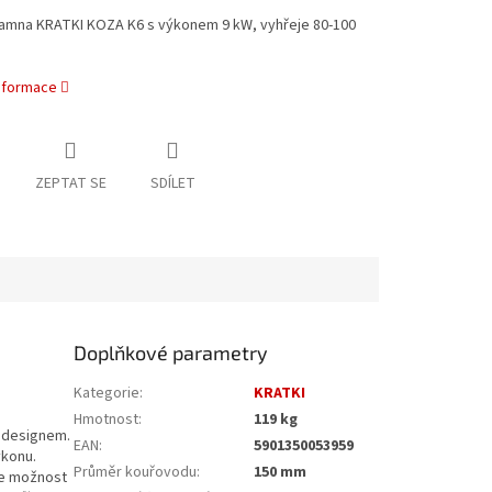
amna KRATKI KOZA K6 s výkonem 9 kW, vyhřeje 80-100
informace
ZEPTAT SE
SDÍLET
Doplňkové parametry
Kategorie
:
KRATKI
Hmotnost
:
119 kg
m designem.
EAN
:
5901350053959
ýkonu.
Průměr kouřovodu
:
150 mm
uje možnost