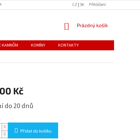
KAMEN
AKTUALITY
CZ
|
SK
Přihlášení
NÁKUPNÍ
Prázdný košík
KOŠÍK
KE KAMNŮM
KOMÍNY
KONTAKTY
500 Kč
í do 20 dnů
Přidat do košíku