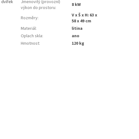
i dvířek
Jmenovitý (provozní)
8 kW
výkon do prostoru
:
V x Š x H: 63 x
Rozměry
:
58 x 49 cm
Materiál
:
litina
Oplach skla
:
ano
Hmotnost
:
120 kg