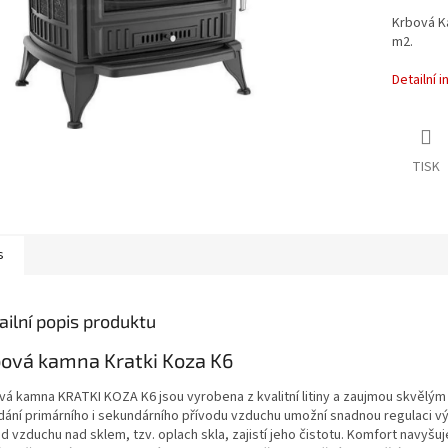
Krbová K
m2.
Detailní 
TISK
s
ailní popis produktu
ová kamna Kratki Koza K6
vá kamna KRATKI KOZA K6 jsou vyrobena z kvalitní litiny a zaujmou skvělý
dání primárního i sekundárního přívodu vzduchu umožní snadnou regulaci v
d vzduchu nad sklem, tzv. oplach skla, zajistí jeho čistotu. Komfort navyš