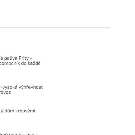
 paliva Prity -
 pomocník do každé
y-vysoká výhřevnost
rovoz
elý dům krbovými
zimě neměla zcela