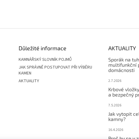
Důležité informace
AKTUALITY
KAMNÁŘSKÝ SLOVNÍK POJMŮ
Sporák na tuhá
multifunkční
JAK SPRÁVNĚ POSTUPOVAT PŘI VÝBĚRU
domácnosti
KAMEN
AKTUALITY
2.7.2026
Krbové vložk
a bezpečný p
7.5.2026
Jak vytopit c
kamny?
16.4.2026
Proč by se v 