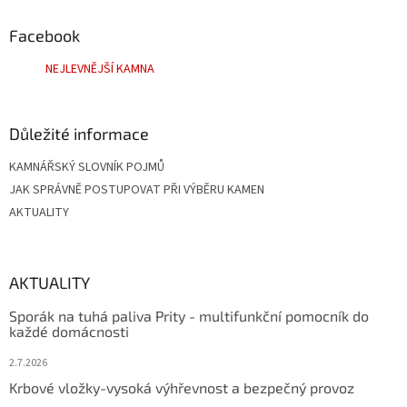
p
a
Facebook
t
NEJLEVNĚJŠÍ KAMNA
í
Důležité informace
KAMNÁŘSKÝ SLOVNÍK POJMŮ
JAK SPRÁVNĚ POSTUPOVAT PŘI VÝBĚRU KAMEN
AKTUALITY
AKTUALITY
Sporák na tuhá paliva Prity - multifunkční pomocník do
každé domácnosti
2.7.2026
Krbové vložky-vysoká výhřevnost a bezpečný provoz