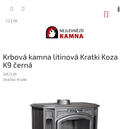
Přejít
na
NÁKUP
obsah
KOŠÍK
CZ
|
SK
Krbová kamna litinová Kratki Koza
K9 černá
201/130
Značka:
Kratki