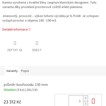
Kamna vyrobená z kvalitní litiny zaujmou klasickým designem. Tato
varianta díky prosklení prostorově zvětší efekt plamene.
Jmenovitý- provozní – výkon tohoto výrobku je 9,75 kW. Je schopen
vytopit prostor o objemu 160 - 190 m3.
Detailní informace
ZEPTAT SE
SDÍLET
Varianty
Popis
průměr kouřovodu: 130 mm
Skladem
(3 ks)
| 201/130
Do 
23 312 Kč