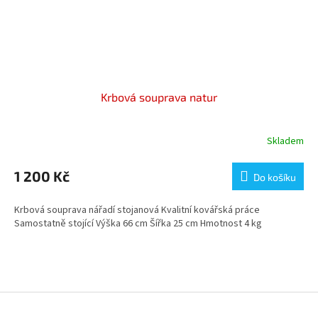
Krbová souprava natur
Skladem
1 200 Kč
Do košíku
Krbová souprava nářadí stojanová Kvalitní kovářská práce
Samostatně stojící Výška 66 cm Šířka 25 cm Hmotnost 4 kg
Z
á