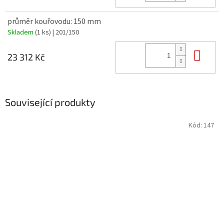
průměr kouřovodu: 150 mm
Skladem
(1 ks)
| 201/150
Do 
23 312 Kč
Související produkty
Kód:
147