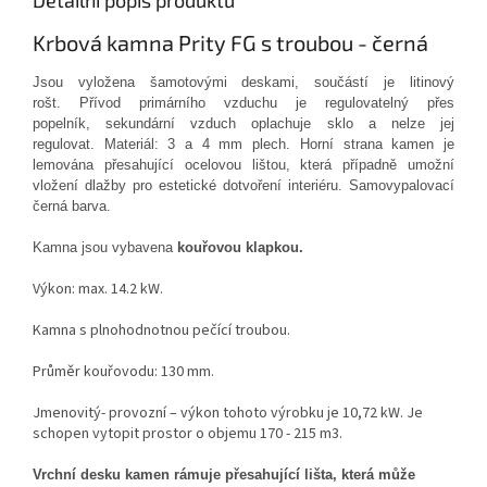
Detailní popis produktu
Krbová kamna Prity FG s troubou - černá
Jsou vyložena šamotovými deskami, součástí je litinový
rošt. Přívod primárního vzduchu je regulovatelný přes
popelník, sekundární vzduch oplachuje sklo a nelze jej
regulovat. Materiál: 3 a 4 mm plech.
Horní strana kamen je
lemována přesahující ocelovou lištou, která případně umožní
vložení dlažby pro estetické dotvoření interiéru.
Samovypalovací
černá barva.
Kamna jsou vybavena
kouřovou klapkou.
Výkon: max. 14.2 kW.
Kamna s plnohodnotnou pečící troubou.
Průměr kouřovodu: 130 mm.
Jmenovitý- provozní – výkon tohoto výrobku je 10,72 kW. Je
schopen vytopit prostor o objemu 170 - 215 m3.
Vrchní desku kamen rámuje přesahující lišta, která může