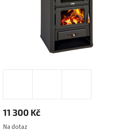
11 300 Kč
Měrná
Na dotaz
cena: