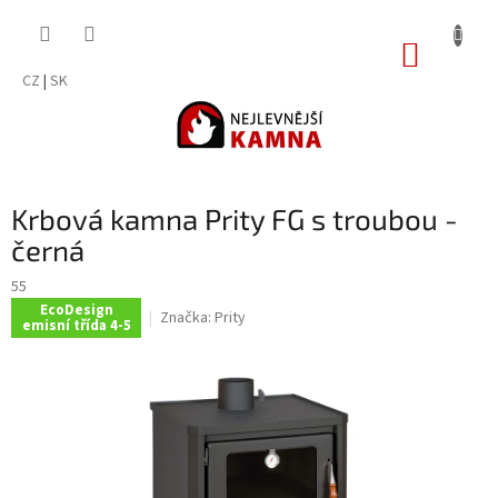
Přejít
na
NÁKUP
obsah
KOŠÍK
CZ
|
SK
Krbová kamna Prity FG s troubou -
černá
55
EcoDesign
Značka:
Prity
emisní třída 4-5