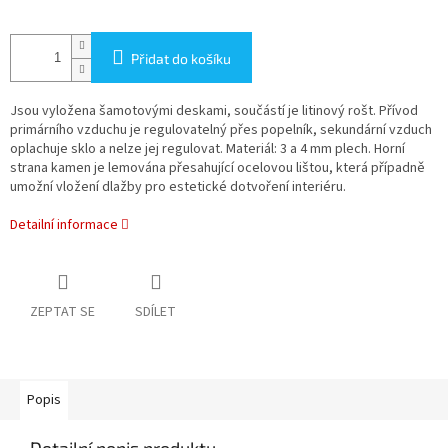
Přidat do košíku
Jsou vyložena šamotovými deskami, součástí je litinový rošt. Přívod
primárního vzduchu je regulovatelný přes popelník, sekundární vzduch
oplachuje sklo a nelze jej regulovat. Materiál: 3 a 4 mm plech.
Horní
strana kamen je lemována přesahující ocelovou lištou, která případně
umožní vložení dlažby pro estetické dotvoření interiéru.
Detailní informace
ZEPTAT SE
SDÍLET
Popis