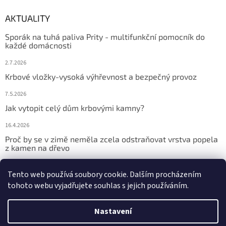
AKTUALITY
Sporák na tuhá paliva Prity - multifunkční pomocník do
každé domácnosti
2.7.2026
Krbové vložky-vysoká výhřevnost a bezpečný provoz
7.5.2026
Jak vytopit celý dům krbovými kamny?
16.4.2026
Proč by se v zimě neměla zcela odstraňovat vrstva popela
z kamen na dřevo
9.2.2026
Tento web používá soubory cookie. Dalším procházením
tohoto webu vyjadřujete souhlas s jejich používáním.
Vytvořil Shoptet
Nastavení