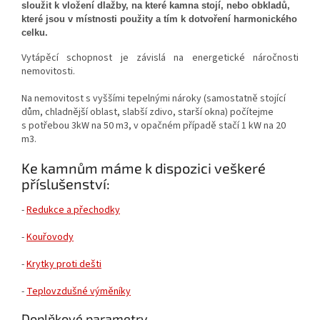
sloužit k vložení dlažby, na které kamna stojí, nebo obkladů,
které jsou v místnosti použity a tím k dotvoření harmonického
celku.
Vytápěcí schopnost je závislá na energetické náročnosti
nemovitosti.
Na nemovitost s vyššími tepelnými nároky (samostatně stojící
dům, chladnější oblast, slabší zdivo, starší okna) počítejme
s potřebou 3kW na 50 m3, v opačném případě stačí 1 kW na 20
m3.
Ke kamnům máme k dispozici veškeré
příslušenství:
-
Redukce a přechodky
-
Kouřovody
-
Krytky proti dešti
-
Teplovzdušné výměníky
Doplňkové parametry