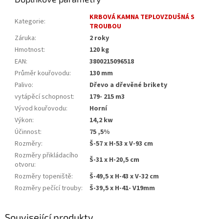
KRBOVÁ KAMNA TEPLOVZDUŠNÁ S
Kategorie
:
TROUBOU
Záruka
:
2 roky
Hmotnost
:
120 kg
EAN
:
3800215096518
Průměr kouřovodu
:
130 mm
Palivo
:
Dřevo a dřevěné brikety
vytápěcí schopnost
:
179- 215 m3
Vývod kouřovodu
:
Horní
Výkon
:
14,2 kw
Účinnost
:
75 ,5%
Rozměry
:
Š-57 x H-53 x V-93 cm
Rozměry přikládacího
Š-31 x H-20,5 cm
otvoru
:
Rozměry topeniště
:
Š-49,5 x H-43 x V-32 cm
Rozměry pečící trouby
:
Š-39,5 x H-41- V19mm
Související produkty