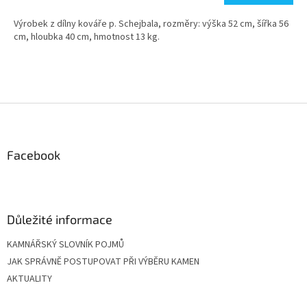
Výrobek z dílny kováře p. Schejbala, rozměry: výška 52 cm, šířka 56
cm, hloubka 40 cm, hmotnost 13 kg.
Z
á
p
a
Facebook
t
í
Důležité informace
KAMNÁŘSKÝ SLOVNÍK POJMŮ
JAK SPRÁVNĚ POSTUPOVAT PŘI VÝBĚRU KAMEN
AKTUALITY