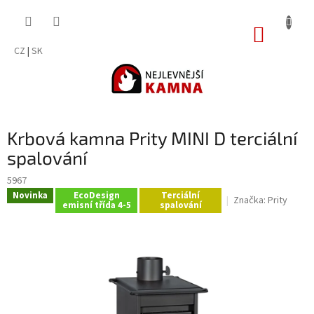
Přejít
na
NÁKUP
obsah
KOŠÍK
CZ
|
SK
Krbová kamna Prity MINI D terciální
spalování
5967
Novinka
EcoDesign
Terciální
Značka:
Prity
emisní třída 4-5
spalování