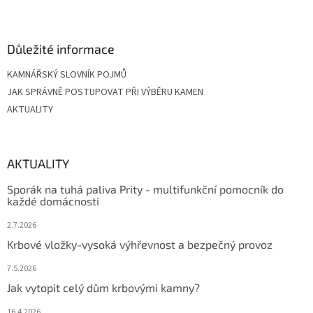
í
Důležité informace
KAMNÁŘSKÝ SLOVNÍK POJMŮ
JAK SPRÁVNĚ POSTUPOVAT PŘI VÝBĚRU KAMEN
AKTUALITY
AKTUALITY
Sporák na tuhá paliva Prity - multifunkční pomocník do
každé domácnosti
2.7.2026
Krbové vložky-vysoká výhřevnost a bezpečný provoz
7.5.2026
Jak vytopit celý dům krbovými kamny?
16.4.2026