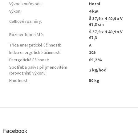
Vývod kouřovodu
:
Horní
Výkon
:
4 kw
Š 37,9 x H 40,9 x V
Celkové rozměry
:
67,3 cm
Š 37,9 x H 40,9 x V
Rozměr topeniště
:
67,3
Třída energetické účinnosti
:
A
Index energetické účinnosti
:
105
Energetická účinnost
:
69,2 %
Spotřeba paliva při jmenovitém
2 kg/hod
(provozním) výkonu
:
Hmotnost
:
50 kg
Z
á
p
a
Facebook
t