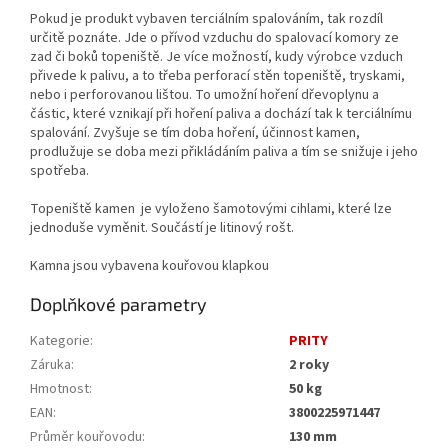
Pokud je produkt vybaven terciálním spalováním, tak rozdíl
určitě poznáte. Jde o přívod vzduchu do spalovací komory ze
zad či boků topeniště. Je více možností, kudy výrobce vzduch
přivede k palivu, a to třeba perforací stěn topeniště, tryskami,
nebo i perforovanou lištou. To umožní hoření dřevoplynu a
částic, které vznikají při hoření paliva a dochází tak k terciálnímu
spalování. Zvyšuje se tím doba hoření, účinnost kamen,
prodlužuje se doba mezi přikládáním paliva a tím se snižuje i jeho
spotřeba.
Topeniště kamen je vyloženo šamotovými cihlami, které lze
jednoduše vyměnit. Součástí je litinový rošt.
Kamna jsou vybavena kouřovou klapkou
Doplňkové parametry
Kategorie
:
PRITY
Záruka
:
2 roky
Hmotnost
:
50 kg
EAN
:
3800225971447
Průměr kouřovodu
:
130 mm