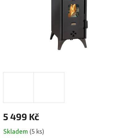
5 499 Kč
Měrná
Skladem
(5 ks)
cena: