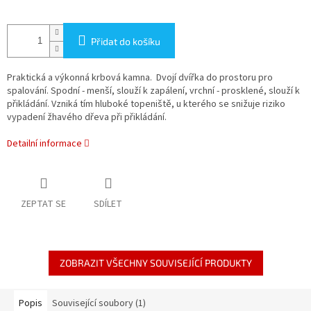
Přidat do košíku
Praktická a výkonná krbová kamna. Dvojí dvířka do prostoru pro
spalování. Spodní - menší, slouží k zapálení, vrchní - prosklené, slouží k
přikládání. Vzniká tím hluboké topeniště, u kterého se snižuje riziko
vypadení žhavého dřeva při přikládání.
Detailní informace
ZEPTAT SE
SDÍLET
ZOBRAZIT VŠECHNY SOUVISEJÍCÍ PRODUKTY
Popis
Související soubory (1)