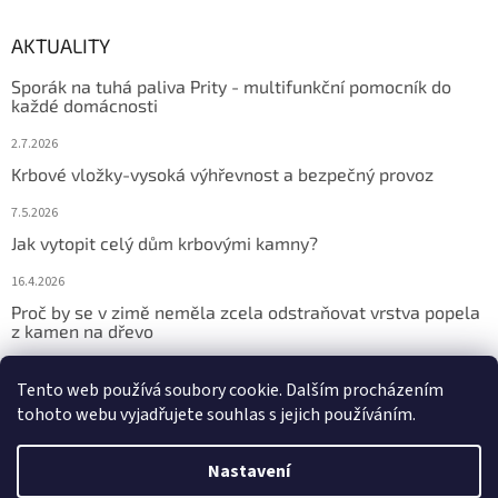
AKTUALITY
Sporák na tuhá paliva Prity - multifunkční pomocník do
každé domácnosti
2.7.2026
Krbové vložky-vysoká výhřevnost a bezpečný provoz
7.5.2026
Jak vytopit celý dům krbovými kamny?
16.4.2026
Proč by se v zimě neměla zcela odstraňovat vrstva popela
z kamen na dřevo
9.2.2026
Tento web používá soubory cookie. Dalším procházením
tohoto webu vyjadřujete souhlas s jejich používáním.
Vytvořil Shoptet
Nastavení