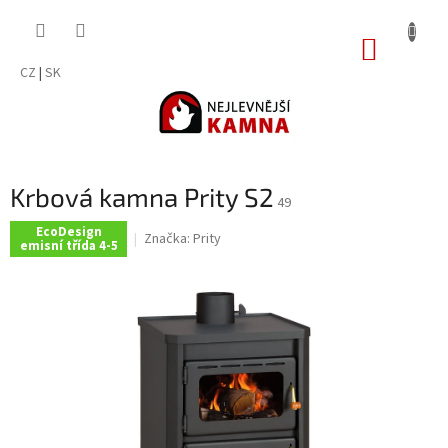
Přejít
na
NÁKUP
obsah
KOŠÍK
CZ
|
SK
Krbová kamna Prity S2
49
EcoDesign
Značka:
Prity
emisní třída 4-5