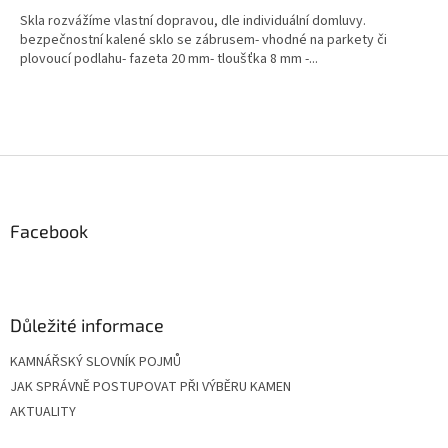
Skla rozvážíme vlastní dopravou, dle individuální domluvy.
bezpečnostní kalené sklo se zábrusem- vhodné na parkety či
plovoucí podlahu- fazeta 20 mm- tloušťka 8 mm -...
Z
á
p
a
Facebook
t
í
Důležité informace
KAMNÁŘSKÝ SLOVNÍK POJMŮ
JAK SPRÁVNĚ POSTUPOVAT PŘI VÝBĚRU KAMEN
AKTUALITY