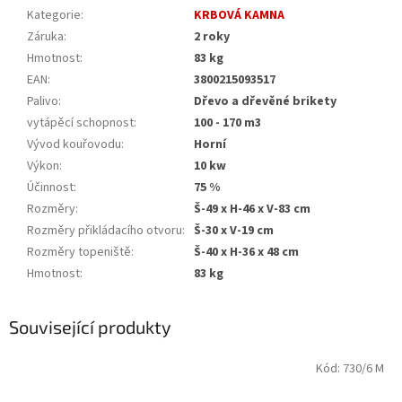
Kategorie
:
KRBOVÁ KAMNA
Záruka
:
2 roky
Hmotnost
:
83 kg
EAN
:
3800215093517
Palivo
:
Dřevo a dřevěné brikety
vytápěcí schopnost
:
100 - 170 m3
Vývod kouřovodu
:
Horní
Výkon
:
10 kw
Účinnost
:
75 %
Rozměry
:
Š-49 x H-46 x V-83 cm
Rozměry přikládacího otvoru
:
Š-30 x V-19 cm
Rozměry topeniště
:
Š-40 x H-36 x 48 cm
Hmotnost
:
83 kg
Související produkty
Kód:
730/6 M