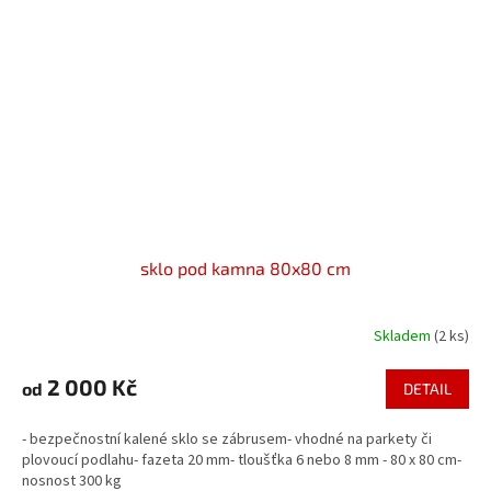
sklo pod kamna 80x80 cm
Skladem
(2 ks)
2 000 Kč
od
DETAIL
- bezpečnostní kalené sklo se zábrusem- vhodné na parkety či
plovoucí podlahu- fazeta 20 mm- tloušťka 6 nebo 8 mm - 80 x 80 cm-
nosnost 300 kg