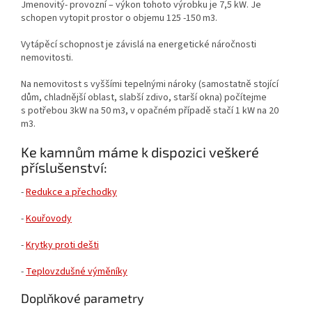
Jmenovitý- provozní – výkon tohoto výrobku je 7,5 kW. Je
schopen vytopit prostor o objemu 125 -150 m3.
Vytápěcí schopnost je závislá na energetické náročnosti
nemovitosti.
Na nemovitost s vyššími tepelnými nároky (samostatně stojící
dům, chladnější oblast, slabší zdivo, starší okna) počítejme
s potřebou 3kW na 50 m3, v opačném případě stačí 1 kW na 20
m3.
Ke kamnům máme k dispozici veškeré
příslušenství:
-
Redukce a přechodky
-
Kouřovody
-
Krytky proti dešti
-
Teplovzdušné výměníky
Doplňkové parametry