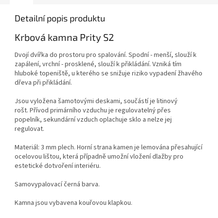
Detailní popis produktu
Krbová kamna Prity S2
Dvojí dvířka do prostoru pro spalování. Spodní - menší, slouží k
zapálení, vrchní - prosklené, slouží k přikládání. Vzniká tím
hluboké topeniště, u kterého se snižuje riziko vypadení žhavého
dřeva při přikládání.
Jsou vyložena šamotovými deskami, součástí je litinový
rošt. Přívod primárního vzduchu je regulovatelný přes
popelník, sekundární vzduch oplachuje sklo a nelze jej
regulovat.
Materiál: 3 mm plech. Horní strana kamen je lemována přesahující
ocelovou lištou, která případně umožní vložení dlažby pro
estetické dotvoření interiéru.
Samovypalovací černá barva.
Kamna jsou vybavena kouřovou klapkou.