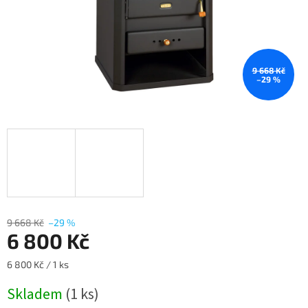
9 668 Kč
–29 %
9 668 Kč
–29 %
6 800 Kč
Měrná
6 800 Kč / 1 ks
cena:
Skladem
(1 ks)