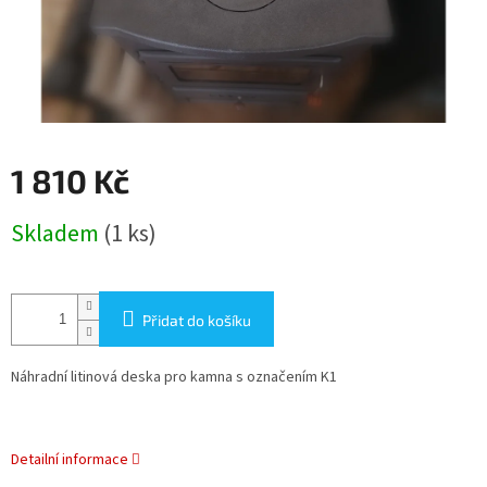
1 810 Kč
Měrná
Skladem
(1 ks)
cena:
Přidat do košíku
Náhradní litinová deska pro kamna s označením K1
Detailní informace