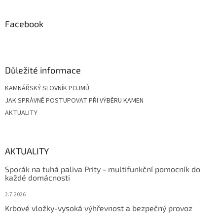
á
p
a
Facebook
t
í
Důležité informace
KAMNÁŘSKÝ SLOVNÍK POJMŮ
JAK SPRÁVNĚ POSTUPOVAT PŘI VÝBĚRU KAMEN
AKTUALITY
AKTUALITY
Sporák na tuhá paliva Prity - multifunkční pomocník do
každé domácnosti
2.7.2026
Krbové vložky-vysoká výhřevnost a bezpečný provoz