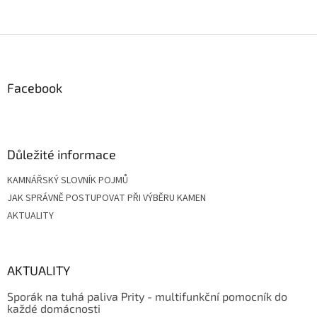
Z
á
p
a
Facebook
t
í
Důležité informace
KAMNÁŘSKÝ SLOVNÍK POJMŮ
JAK SPRÁVNĚ POSTUPOVAT PŘI VÝBĚRU KAMEN
AKTUALITY
AKTUALITY
Sporák na tuhá paliva Prity - multifunkční pomocník do
každé domácnosti