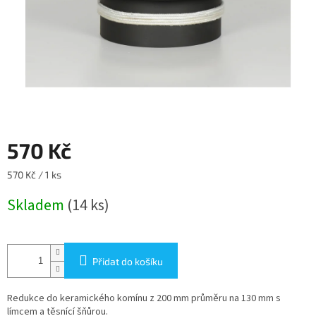
570 Kč
Měrná
570 Kč / 1 ks
cena:
Skladem
(14 ks)
Přidat do košíku
Redukce do keramického komínu z 200 mm průměru na 130 mm s
límcem a těsnící šňůrou.