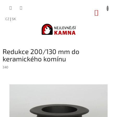
Přejít
na
NÁKUP
obsah
KOŠÍK
CZ
|
SK
Redukce 200/130 mm do
keramického komínu
340