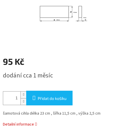
95 Kč
Měrná
dodání cca 1 měsíc
cena:
Přidat do košíku
šamotová cihla délka 23 cm , šířka 11,5 cm , výška 2,5 cm
Detailní informace