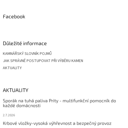
á
p
a
Facebook
t
í
Důležité informace
KAMNÁŘSKÝ SLOVNÍK POJMŮ
JAK SPRÁVNĚ POSTUPOVAT PŘI VÝBĚRU KAMEN
AKTUALITY
AKTUALITY
Sporák na tuhá paliva Prity - multifunkční pomocník do
každé domácnosti
2.7.2026
Krbové vložky-vysoká výhřevnost a bezpečný provoz