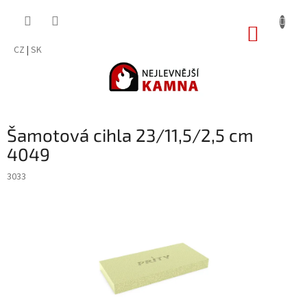
Přejít
na
NÁKUP
obsah
KOŠÍK
CZ
|
SK
Šamotová cihla 23/11,5/2,5 cm
4049
3033