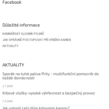
a
Facebook
t
í
Důležité informace
KAMNÁŘSKÝ SLOVNÍK POJMŮ
JAK SPRÁVNĚ POSTUPOVAT PŘI VÝBĚRU KAMEN
AKTUALITY
AKTUALITY
Sporák na tuhá paliva Prity - multifunkční pomocník do
každé domácnosti
2.7.2026
Krbové vložky-vysoká výhřevnost a bezpečný provoz
7.5.2026
Jak vytopit celý dům krbovými kamny?