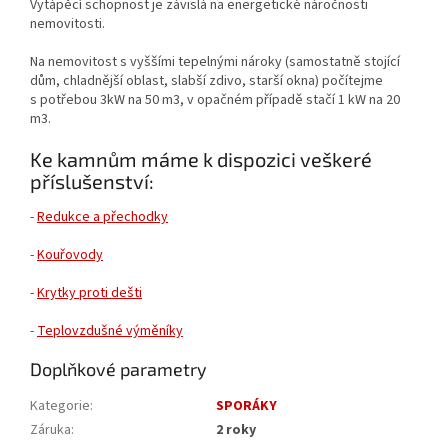
Vytápěcí schopnost je závislá na energetické náročnosti
nemovitosti.
Na nemovitost s vyššími tepelnými nároky (samostatně stojící
dům, chladnější oblast, slabší zdivo, starší okna) počítejme
s potřebou 3kW na 50 m3, v opačném případě stačí 1 kW na 20
m3.
Ke kamnům máme k dispozici veškeré
příslušenství:
-
Redukce a přechodky
-
Kouřovody
-
Krytky proti dešti
-
Teplovzdušné výměníky
Doplňkové parametry
Kategorie
:
SPORÁKY
Záruka
:
2 roky