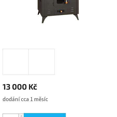
13 000 Kč
Měrná
dodání cca 1 měsíc
cena: