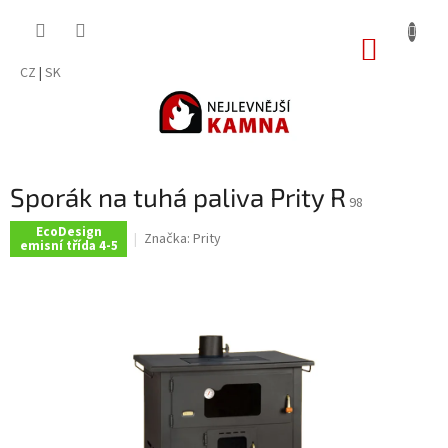
Přejít
na
NÁKUP
obsah
KOŠÍK
CZ
|
SK
Sporák na tuhá paliva Prity R
98
EcoDesign
Značka:
Prity
emisní třída 4-5