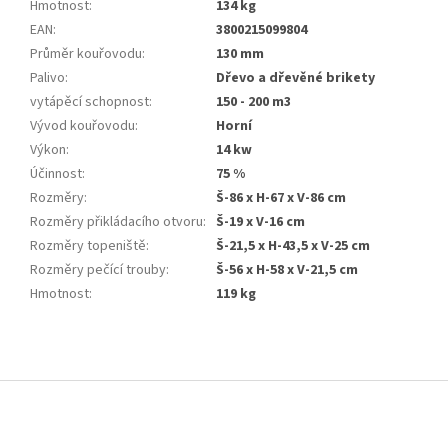
Hmotnost
:
134 kg
EAN
:
3800215099804
Průměr kouřovodu
:
130 mm
Palivo
:
Dřevo a dřevěné brikety
vytápěcí schopnost
:
150 - 200 m3
Vývod kouřovodu
:
Horní
Výkon
:
14 kw
Účinnost
:
75 %
Rozměry
:
Š-86 x H-67 x V-86 cm
Rozměry přikládacího otvoru
:
Š-19 x V-16 cm
Rozměry topeniště
:
Š-21,5 x H-43,5 x V-25 cm
Rozměry pečící trouby
:
Š-56 x H-58 x V-21,5 cm
Hmotnost
:
119 kg
Z
á
p